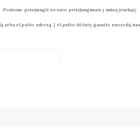
Prašome prisijungti su savo prisijungimais į mūsų puslapį:
ą arba el.pašto adresą. Į el.pašto dėžutę gausite nuorodą nau