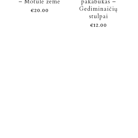
– Motulė žemė
pakabukas –
Gediminaičių
€
20.00
stulpai
€
12.00
PRIVATUMAS