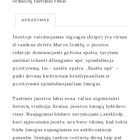
žemaičių tautiniai rūbai
APRAŠYMAS
Juostoje vaizduojamas zigzagas (kripė) yra vienas
iš vandens deivės Maros ženklų, o juostos
viduryje dominuojanti geltona spalva, tarytum
amžinai tekanti džiaugsmo upė, spinduliuoja
pozityvumą, tai – saulės spalva. „Saulės upė“ –
puiki dovana kiekvienam besišypsančiam ir
pozityvumu spinduliuojančiam žmogui.
Tautinės juostos labai sena, tačiau atgimstanti
lietuvių tradicija. Seniau, juostos žmogų lydėdavo
visur. Naujagimiai būdavo suvyniojami į antklodę,
kuri apjuosiama juosta, nes buvo tikima, kad tokiu
būdu žmogus sujungiamas su aukštesniuoju
pasauliu. Jaunųjų rankos vestuvių dieną taip pat