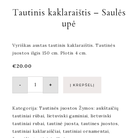
Tautinis kaklaraištis – Saulės
upė
Vyriškas austas tautinis kaklaraištis. Tautinės
juostos ilgis 150 cm. Plotis 4 cm.
€
20.00
-
+
Į KREPŠELĮ
Kategorija:
Tautinės juostos
Žymos:
aukštaičių
tautiniai rūbai
,
lietuviski gaminiai
,
lietuviski
tautiniai rubai
,
tautinė juosta
,
tautines juostos
,
tautiniai kaklaraiščiai
,
tautiniai ornamentai
,