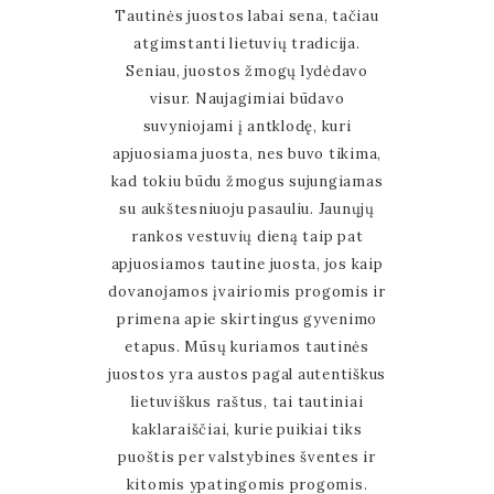
Tautinės juostos labai sena, tačiau
atgimstanti lietuvių tradicija.
Seniau, juostos žmogų lydėdavo
visur. Naujagimiai būdavo
suvyniojami į antklodę, kuri
apjuosiama juosta, nes buvo tikima,
kad tokiu būdu žmogus sujungiamas
su aukštesniuoju pasauliu. Jaunųjų
rankos vestuvių dieną taip pat
apjuosiamos tautine juosta, jos kaip
dovanojamos įvairiomis progomis ir
primena apie skirtingus gyvenimo
etapus. Mūsų kuriamos tautinės
juostos yra austos pagal autentiškus
lietuviškus raštus, tai tautiniai
kaklaraiščiai, kurie puikiai tiks
puoštis per valstybines šventes ir
kitomis ypatingomis progomis.